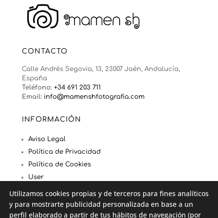
CONTACTO
Calle Andrés Segovia, 13, 23007 Jaén, Andalucía,
España
Teléfono:
+34 691 203 711
Email:
info@mamenshfotografia.com
INFORMACIÓN
Aviso Legal
Política de Privacidad
Política de Cookies
User
Utilizamos cookies propias y de terceros para fines analíticos
y para mostrarte publicidad personalizada en base a un
SIGUENOS
perfil elaborado a partir de tus hábitos de navegación (por